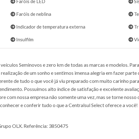
Faróis de LED
Si
Faróis de neblina
Te
Indicador de temperatura externa
Tr
Insulfilm
Vi
ículos Seminovos e zero km de todas as marcas e modelos. Para n
realização de um sonho e sentimos imensa alegria em fazer parte d
ferente de tudo o que você já viu preparado com muito carinho par
endimento. Possuímos alto índice de satisfação e excelente avalia
re com nossa empresa não somente uma vez, mas se torne nosso cl
conhecer e conferir tudo o que a Centralsul Select oferece a você!
o Grupo OLX. Referência: 3850475