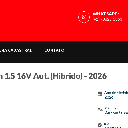
WHATSAPP:
(42) 98825-5853
ICHA CADASTRAL
CONTATO
.5 16V Aut. (Hibrido) - 2026
Ano do Model
2026
Câmbio
Automátic
KM