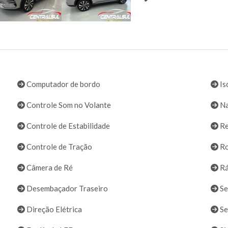
Computador de bordo
Is
Controle Som no Volante
Na
Controle de Estabilidade
Re
Controle de Tração
Ro
Câmera de Ré
Rá
Desembaçador Traseiro
Se
Direção Elétrica
Se