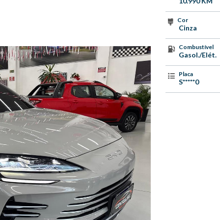
10.990 KM
Cor
Cinza
Combustível
Gasol./Elét.
Placa
S*****0