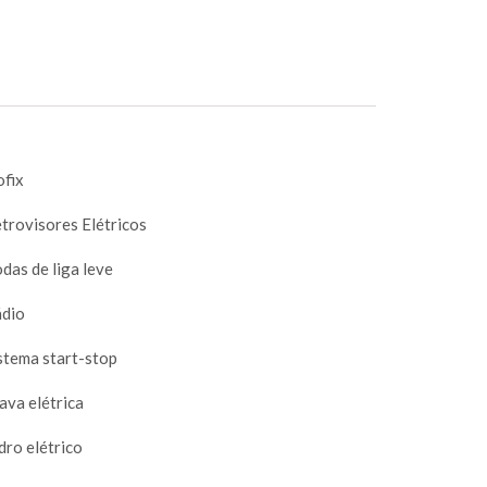
ofix
trovisores Elétricos
das de liga leve
dio
stema start-stop
ava elétrica
dro elétrico