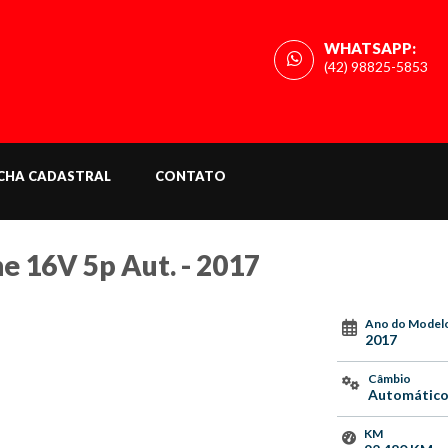
WHATSAPP:
(42) 98825-5853
ICHA CADASTRAL
CONTATO
e 16V 5p Aut. - 2017
Ano do Model
2017
Câmbio
Automátic
KM