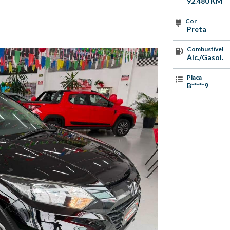
92.480 KM
Cor
Preta
Combustível
Álc./Gasol.
Placa
B*****9