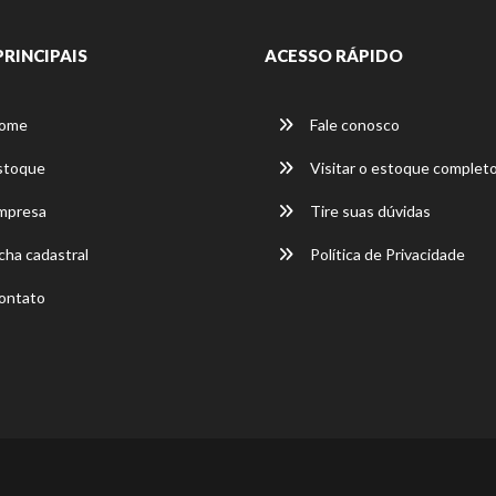
PRINCIPAIS
ACESSO RÁPIDO
ome
Fale conosco
stoque
Visitar o estoque complet
mpresa
Tire suas dúvidas
cha cadastral
Política de Privacidade
ontato