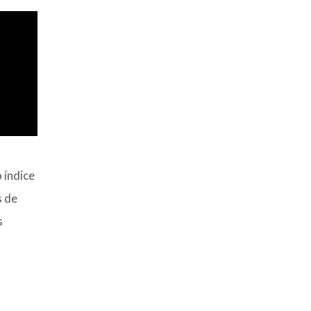
 índice
s de
s